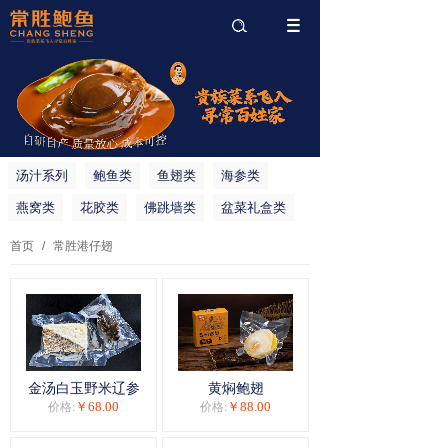
搜索
汤汁系列
鲍鱼类
鱼翅类
海参类
燕窝类
花胶类
佛跳墙类
盆菜礼盒类
常胜港仔翅
首页
/
常胜港仔翅
金汤白玉野米辽参
黄焖鲍翅
￥68.00
￥88.00
价格:
价格: